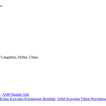
..
, Cangzhou, Hebei, China.
-
AMP Mudah Alih
Kimia Kawalan Kehilangan Bendalir
,
Aditif Kawalan Filtrat Penyimen