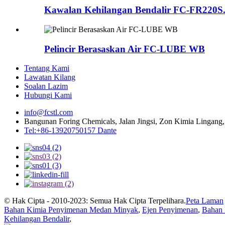
Kawalan Kehilangan Bendalir FC-FR220S.
Pelincir Berasaskan Air FC-LUBE WB
Tentang Kami
Lawatan Kilang
Soalan Lazim
Hubungi Kami
info@fcstl.com
Bangunan Foring Chemicals, Jalan Jingsi, Zon Kimia Lingang
Tel:+86-13920750157 Dante
© Hak Cipta - 2010-2023: Semua Hak Cipta Terpelihara.
Peta Laman
Bahan Kimia Penyimenan Medan Minyak
,
Ejen Penyimenan
,
Bahan 
Kehilangan Bendalir
,