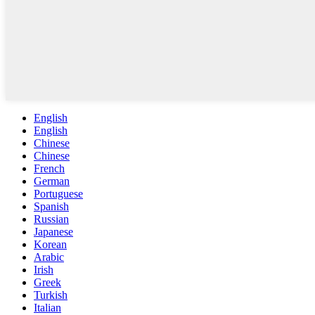
English
English
Chinese
Chinese
French
German
Portuguese
Spanish
Russian
Japanese
Korean
Arabic
Irish
Greek
Turkish
Italian