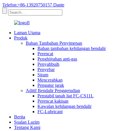
Telefon:+86-13920750157 Dante
Laman Utama
Produk
Bahan Tambahan Penyimenan
Bahan tambahan kehilangan bendalir
Perencat
Penghijrahan anti-gas
Penyahbuih
Penyebar
Siram
Mencerahkan
Pengatur jarak
Aditif Bendalir Penggerudian
Penstabil tanah liat FC-CS11L
Perencat kakisan
Kawalan kehilangan bendalir
FC-Lubricant
Berita
Soalan Lazim
Tentang Kami