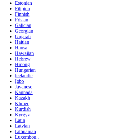
Estonian
Filipino
Finnish
Frisian
Galician
Georgian
Gujarati
Haitian
Hausa
Hawaiian
Hebrew
Hmong
Hungarian
Icelandic
Igbo
Javanese
Kannada
Kazakh
Khmer
Kurdish
Kyrgyz
Latin
Latvian
Lithuanian
Luxembou..