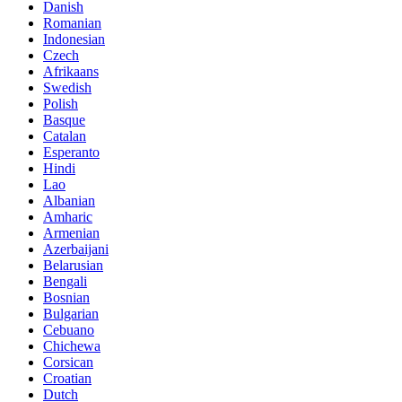
Danish
Romanian
Indonesian
Czech
Afrikaans
Swedish
Polish
Basque
Catalan
Esperanto
Hindi
Lao
Albanian
Amharic
Armenian
Azerbaijani
Belarusian
Bengali
Bosnian
Bulgarian
Cebuano
Chichewa
Corsican
Croatian
Dutch