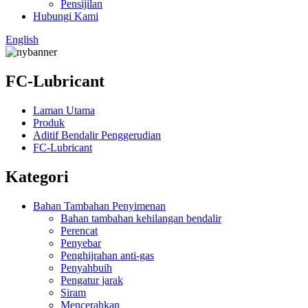
Pensijilan
Hubungi Kami
English
FC-Lubricant
Laman Utama
Produk
Aditif Bendalir Penggerudian
FC-Lubricant
Kategori
Bahan Tambahan Penyimenan
Bahan tambahan kehilangan bendalir
Perencat
Penyebar
Penghijrahan anti-gas
Penyahbuih
Pengatur jarak
Siram
Mencerahkan