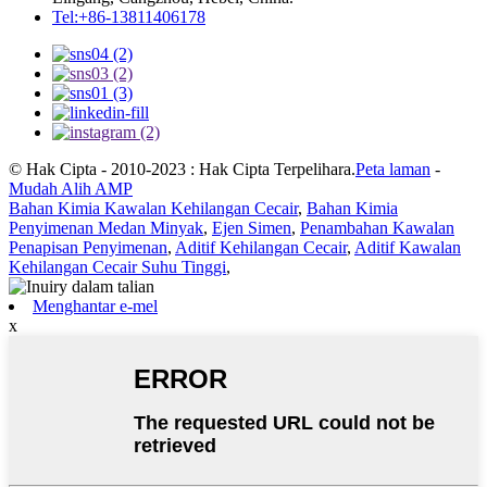
Tel:+86-13811406178
© Hak Cipta - 2010-2023 : Hak Cipta Terpelihara.
Peta laman
-
Mudah Alih AMP
Bahan Kimia Kawalan Kehilangan Cecair
,
Bahan Kimia
Penyimenan Medan Minyak
,
Ejen Simen
,
Penambahan Kawalan
Penapisan Penyimenan
,
Aditif Kehilangan Cecair
,
Aditif Kawalan
Kehilangan Cecair Suhu Tinggi
,
Menghantar e-mel
x