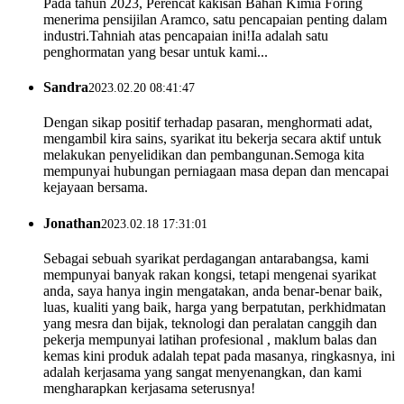
Pada tahun 2023, Perencat kakisan Bahan Kimia Foring
menerima pensijilan Aramco, satu pencapaian penting dalam
industri.Tahniah atas pencapaian ini!Ia adalah satu
penghormatan yang besar untuk kami...
Sandra
2023.02.20 08:41:47
Dengan sikap positif terhadap pasaran, menghormati adat,
mengambil kira sains, syarikat itu bekerja secara aktif untuk
melakukan penyelidikan dan pembangunan.Semoga kita
mempunyai hubungan perniagaan masa depan dan mencapai
kejayaan bersama.
Jonathan
2023.02.18 17:31:01
Sebagai sebuah syarikat perdagangan antarabangsa, kami
mempunyai banyak rakan kongsi, tetapi mengenai syarikat
anda, saya hanya ingin mengatakan, anda benar-benar baik,
luas, kualiti yang baik, harga yang berpatutan, perkhidmatan
yang mesra dan bijak, teknologi dan peralatan canggih dan
pekerja mempunyai latihan profesional , maklum balas dan
kemas kini produk adalah tepat pada masanya, ringkasnya, ini
adalah kerjasama yang sangat menyenangkan, dan kami
mengharapkan kerjasama seterusnya!