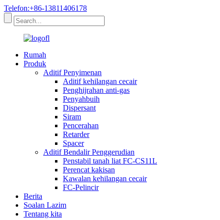
Telefon:+86-13811406178
Rumah
Produk
Aditif Penyimenan
Aditif kehilangan cecair
Penghijrahan anti-gas
Penyahbuih
Dispersant
Siram
Pencerahan
Retarder
Spacer
Aditif Bendalir Penggerudian
Penstabil tanah liat FC-CS11L
Perencat kakisan
Kawalan kehilangan cecair
FC-Pelincir
Berita
Soalan Lazim
Tentang kita